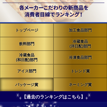
トップページ
加工食品部門
冷蔵食品
飲料部門
(洋日配)部門
冷蔵食品
冷凍食品部門
(和日配)部門
アイス部門
トレンド賞
パッケージ賞
ネーミング賞
【過去のランキングはこちら】