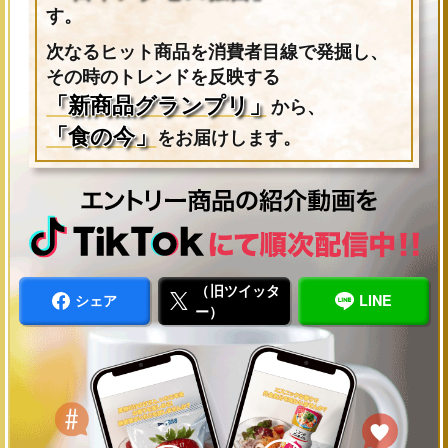
す。
次なるヒット商品を消費者目線で発掘し、
その時のトレンドを反映する
「新商品グランプリ」
から、
「食の今」
をお届けします。
（旧ツイッタ
シェア
LINE
ー）