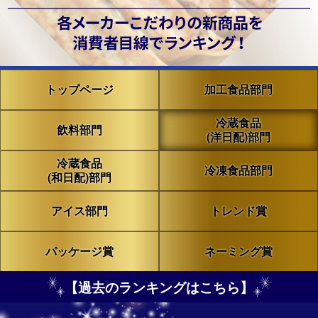
トップページ
加工食品部門
冷蔵食品
飲料部門
(洋日配)部門
冷蔵食品
冷凍食品部門
(和日配)部門
アイス部門
トレンド賞
パッケージ賞
ネーミング賞
【過去のランキングはこちら】