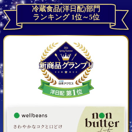
冷蔵食品(洋日配)部門
ランキング 1位～5位