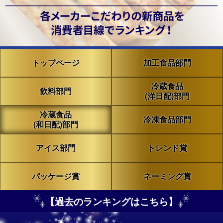
トップページ
加工食品部門
冷蔵食品
飲料部門
(洋日配)部門
冷蔵食品
冷凍食品部門
(和日配)部門
アイス部門
トレンド賞
パッケージ賞
ネーミング賞
【過去のランキングはこちら】